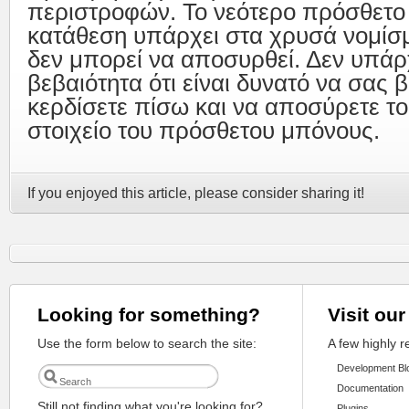
περιστροφών. Το νεότερο πρόσθετο
κατάθεση υπάρχει στα χρυσά νομίσμ
δεν μπορεί να αποσυρθεί. Δεν υπάρ
βεβαιότητα ότι είναι δυνατό να σας 
κερδίσετε πίσω και να αποσύρετε τ
στοιχείο του πρόσθετου μπόνους.
If you enjoyed this article, please consider sharing it!
Looking for something?
Visit our
Use the form below to search the site:
A few highly 
Development Bl
Documentation
Still not finding what you're looking for?
Plugins