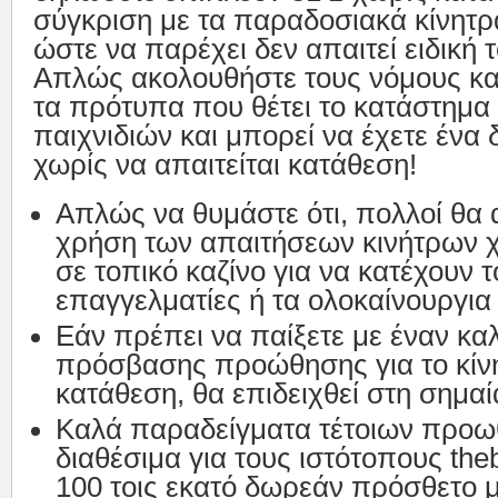
σύγκριση με τα παραδοσιακά κίνητρα
ώστε να παρέχει δεν απαιτεί ειδική 
Απλώς ακολουθήστε τους νόμους κα
τα πρότυπα που θέτει το κατάστημα
παιχνιδιών και μπορεί να έχετε ένα 
χωρίς να απαιτείται κατάθεση!
Απλώς να θυμάστε ότι, πολλοί θα 
χρήση των απαιτήσεων κινήτρων 
σε τοπικό καζίνο για να κατέχουν 
επαγγελματίες ή τα ολοκαίνουργια
Εάν πρέπει να παίξετε με έναν κα
πρόσβασης προώθησης για το κίν
κατάθεση, θα επιδειχθεί στη σημαί
Καλά παραδείγματα τέτοιων προω
διαθέσιμα για τους ιστότοπους the
100 τοις εκατό δωρεάν πρόσθετο 