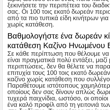
ξεκινήσετε την περιπέτεια του διαδι
σας. Οι 100 τοις εκατό δωρεάν περι
από τα πιο τυπικά είδη κινήτρων για 
χωρίς κατάθεση.
Βαθμολογήστε ένα δωρεάν κί
κατάθεση Καζίνο Ηνωμένου 
Σε κάθε περίπτωση που θέλουμε ν
είναι πραγματικά πολύ εντάξει, μαζί 
περιπτώσεις, δεν θα θέλετε να παρ
επιτυχία τους 100 τοις εκατό δωρεά
καζίνο χωρίς κατάθεση που συλλέγο
Παραθέτουμε ιστότοπους χαμηλότερ
οποίους δεν σας δίνουν απλώς δωρ
τυχερά παιχνίδια, ωστόσο, οι οποίοι
ένα καλό προφίλ από τη γειτονιά τω