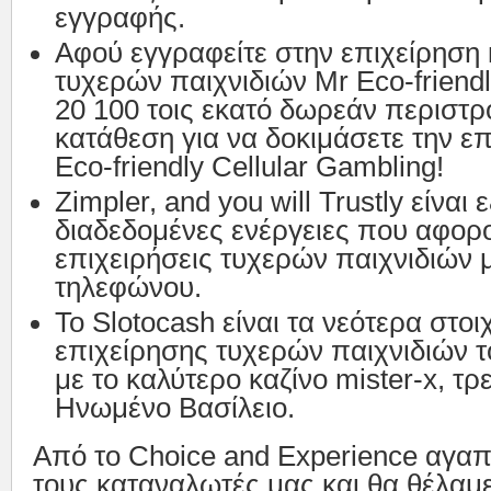
εγγραφής.
Αφού εγγραφείτε στην επιχείρηση
τυχερών παιχνιδιών Mr Eco-friendl
20 100 τοις εκατό δωρεάν περιστ
κατάθεση για να δοκιμάσετε την ε
Eco-friendly Cellular Gambling!
Zimpler, and you will Trustly είναι 
διαδεδομένες ενέργειες που αφορ
επιχειρήσεις τυχερών παιχνιδιών 
τηλεφώνου.
Το Slotocash είναι τα νεότερα στο
επιχείρησης τυχερών παιχνιδιών τ
με το καλύτερο καζίνο mister-x, τρ
Ηνωμένο Βασίλειο.
Από το Choice and Experience αγαπ
τους καταναλωτές μας και θα θέλαμε 