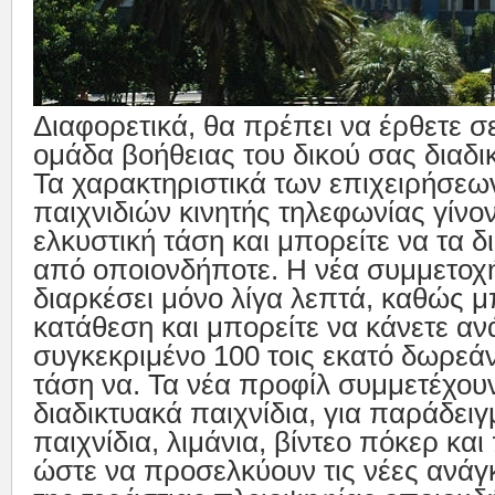
Διαφορετικά, θα πρέπει να έρθετε σ
ομάδα βοήθειας του δικού σας διαδι
Τα χαρακτηριστικά των επιχειρήσεω
παιχνιδιών κινητής τηλεφωνίας γίνον
ελκυστική τάση και μπορείτε να τα δ
από οποιονδήποτε. Η νέα συμμετοχ
διαρκέσει μόνο λίγα λεπτά, καθώς μπ
κατάθεση και μπορείτε να κάνετε α
συγκεκριμένο 100 τοις εκατό δωρεά
τάση να. Τα νέα προφίλ συμμετέχου
διαδικτυακά παιχνίδια, για παράδει
παιχνίδια, λιμάνια, βίντεο πόκερ κα
ώστε να προσελκύουν τις νέες ανάγκ