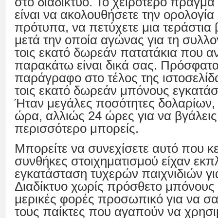
στο διαδίκτυο. Το χειρότερο πράγμα
είναι να ακολουθήσετε την ορολογία 
πρότυπα, να πετύχετε μια τεράστια 
μετά την οποία αγώνας για τη συλλο
τοις εκατό δωρεάν πατατάκια που α
παρακάτω είναι δικά σας. Πρόσφατ
παράγραφο στο τέλος της ιστοσελίδ
τοις εκατό δωρεάν μπόνους εγκατάσ
Ήταν μεγάλες ποσότητες δολαρίων, 
ώρα, αλλιώς 24 ώρες για να βγάλεις
περισσότερο μπορείς.
Μπορείτε να συνεχίσετε αυτό που κε
συνθήκες στοιχηματισμού είχαν εκπ
εγκατάσταση τυχερών παιχνιδιών για
Διαδίκτυο χωρίς πρόσθετο μπόνους 
μερικές φορές προσωπικό για να σα
τους παίκτες που αγαπούν να χρησι