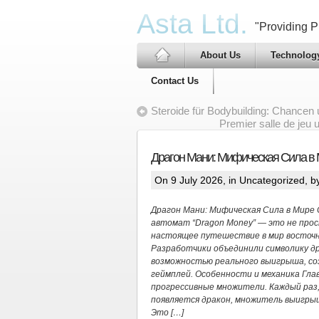
Asta Ltd.
"Providing Pr
About Us
Technolog
Contact Us
Steroide für Bodybuilding: Chancen
Premier salle de jeu 
Драгон Мани: Мифическая Сила в
On 9 July 2026, in
Uncategorized
, b
Драгон Мани: Мифическая Сила в Мире
автомат “Dragon Money” — это не прос
настоящее путешествие в мир восточ
Разработчики объединили символику др
возможностью реального выигрыша, со
геймплей. Особенности и механика Гл
прогрессивные множители. Каждый раз,
появляется дракон, множитель выигры
Это […]