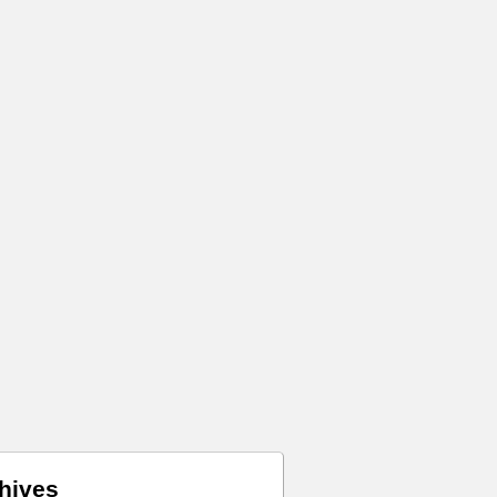
hives