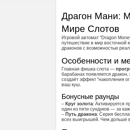
Драгон Мани: 
Мире Слотов
Игровой автомат “Dragon Money
путешествие в мир восточной 
драконов с возможностью реал
Особенности и м
Главная фишка слота —
прогр
барабанах появляется дракон,
создаёт эффект “накопления ог
ваш куш.
Бонусные раунды
–
Круг золота
: Активируется 
один из пяти сундуков — за ка
–
Путь дракона
: Серия беспл
всех выигрышей. Чем дольше вы