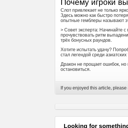
Почему игроки в
Слот привлекает не только ярк
Здесь можно как быстро потерят
опытные гемблеры называют эт
> Совет эксперта: Начинайте с
прочувствовать ритм выпадени
трёх бонусных раундов.
Хотите испытать удачу? Попро
стал легендой среди азиатских 
Дракон не прощает ошибок, но
остановиться.
If you enjoyed this article, please
Looking for somethin