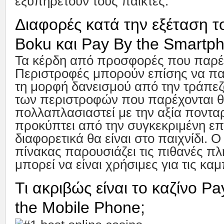
εξυπηρετούν τους παίκτες.
Διαφορές κατά την εξέταση τ
Boku και Pay By the Smartp
Τα κέρδη από προσφορές που παρ
Περιστροφές μπορούν επίσης να π
τη μορφή δανεισμού από την τράπεζ
των περιστροφών που παρέχονται 
πολλαπλασιαστεί με την αξία ποντα
προκύπτει από την συγκεκριμένη επ
διαφορετικά θα είναι στο παιχνίδι.
πίνακας παρουσιάζει τις πιθανές π
μπορεί να είναι χρήσιμες για τις κα
Τι ακριβώς είναι το καζίνο Pa
the Mobile Phone;