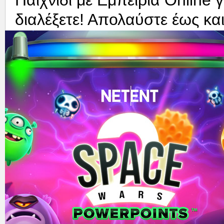
Παιχνίδι με Εμπειρία Online γ
διαλέξετε! Απολαύστε έως και