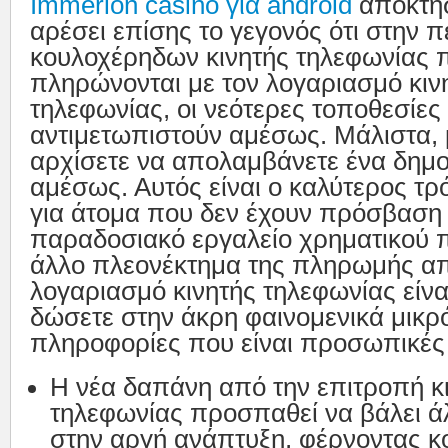
Immerion casino για android
αποκτή
αρέσει επίσης το γεγονός ότι στην 
κουλοχέρηδων κινητής τηλεφωνίας 
πληρώνονται με τον λογαριασμό κιν
τηλεφωνίας, οι νεότερες τοποθεσίες
αντιμετωπιστούν αμέσως. Μάλιστα, 
αρχίσετε να απολαμβάνετε ένα δημο
αμέσως. Αυτός είναι ο καλύτερος 
για άτομα που δεν έχουν πρόσβαση 
παραδοσιακό εργαλείο χρηματικού 
άλλο πλεονέκτημα της πληρωμής απ
λογαριασμό κινητής τηλεφωνίας είναι
δώσετε στην άκρη φαινομενικά μικρ
πληροφορίες που είναι προσωπικές 
Η νέα δαπάνη από την επιτροπή κ
τηλεφωνίας προσπαθεί να βάλει ά
στην αργή ανάπτυξη, φέρνοντας κ