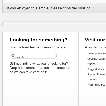
If you enjoyed this article, please consider sharing it!
Looking for something?
Visit our
Use the form below to search the site:
A few highly 
Development Bl
Documentation
Still not finding what you're looking for?
Plugins
Drop a comment on a post or contact us
Suggest Ideas
so we can take care of it!
Support Forum
Themes
WordPress Plan