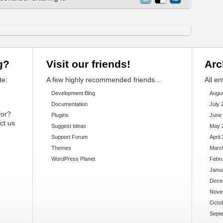
g?
Visit our friends!
Arc
te:
A few highly recommended friends...
All en
Development Blog
Augu
Documentation
July 
for?
Plugins
June
ct us
Suggest Ideas
May 
Support Forum
April
Themes
Marc
WordPress Planet
Febr
Janu
Dece
Nove
Octo
Sept