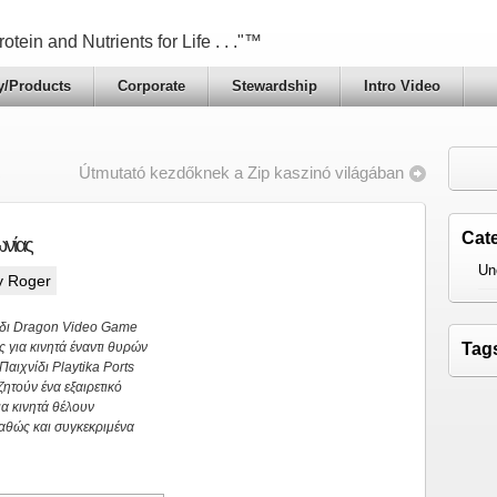
otein and Nutrients for Life . . ."™
y/Products
Corporate
Stewardship
Intro Video
c
Útmutató kezdőknek a Zip kaszinó világában
Cat
ωνίας
Un
y Roger
νίδι Dragon Video Game
για κινητά έναντι θυρών
Tag
αιχνίδι Playtika Ports
ζητούν ένα εξαιρετικό
ια κινητά θέλουν
αθώς και συγκεκριμένα