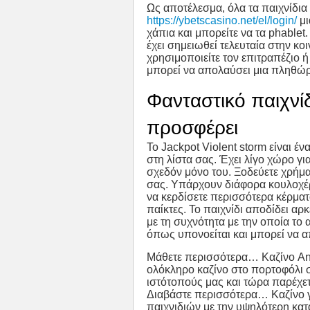
Ως αποτέλεσμα, όλα τα παιχνίδια κ
https://ybetscasino.net/el/login/
μι
χάπια και μπορείτε να τα phablet. 
έχει σημειωθεί τελευταία στην κο
χρησιμοποιείτε τον επιτραπέζιο 
μπορεί να απολαύσει μια πληθώρ
Φανταστικό παιχν
προσφέρει
Το Jackpot Violent storm είναι 
στη λίστα σας. Έχει λίγο χώρο γι
σχεδόν μόνο του. Ξοδεύετε χρήματ
σας. Υπάρχουν διάφορα κουλοχέρη
να κερδίσετε περισσότερα κέρμα
παίκτες. Το παιχνίδι αποδίδει αρ
με τη συχνότητα με την οποία το 
όπως υπονοείται και μπορεί να α
Μάθετε περισσότερα… Καζίνο An
ολόκληρο καζίνο στο πορτοφόλι 
ιστότοπούς μας και τώρα παρέχε
Διαβάστε περισσότερα… Καζίνο γι
παιχνιδιών με την υψηλότερη κατ