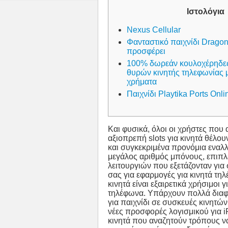
Ιστολόγια
Nexus Cellular
Φανταστικό παιχνίδι Drago
προσφέρει
100% δωρεάν κουλοχέρηδες 
θυρών κινητής τηλεφωνίας 
χρήματα
Παιχνίδι Playtika Ports Onli
Και φυσικά, όλοι οι χρήστες που 
αξιοπρεπή slots για κινητά θέλο
και συγκεκριμένα προνόμια εναλ
μεγάλος αριθμός μπόνους, επιπ
λειτουργιών που εξετάζονταν για
σας για εφαρμογές για κινητά τηλ
κινητά είναι εξαιρετικά χρήσιμοι γ
τηλέφωνα. Υπάρχουν πολλά διαφο
για παιχνίδι σε συσκευές κινητών
νέες προσφορές λογισμικού για iP
κινητά που αναζητούν τρόπους να