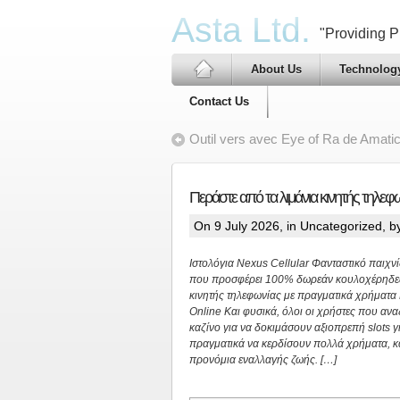
Asta Ltd.
"Providing Pr
About Us
Technolog
Contact Us
Outil vers avec Eye of Ra de Amati
Περάστε από τα λιμάνια κινητής τηλεφ
On 9 July 2026, in
Uncategorized
, b
Ιστολόγια Nexus Cellular Φανταστικό παιχ
που προσφέρει 100% δωρεάν κουλοχέρηδες 
κινητής τηλεφωνίας με πραγματικά χρήματα Π
Online Και φυσικά, όλοι οι χρήστες που ανα
καζίνο για να δοκιμάσουν αξιοπρεπή slots γ
πραγματικά να κερδίσουν πολλά χρήματα, κ
προνόμια εναλλαγής ζωής. […]