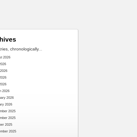
hives
tries, chronologically...
st 2026
2026
 2026
2026
 2026
h 2026
uary 2026
ary 2026
mber 2025
mber 2025
ber 2025
ember 2025