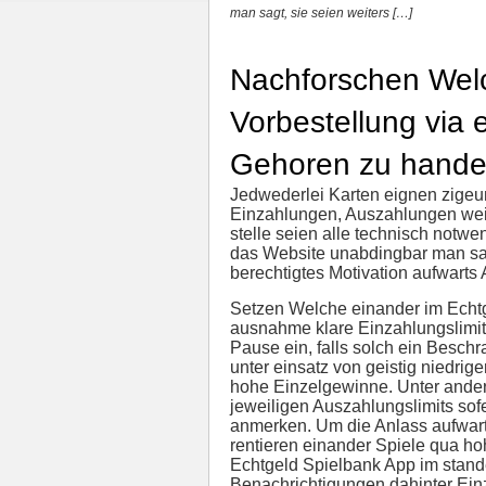
man sagt, sie seien weiters […]
Nachforschen Welc
Vorbestellung via
Gehoren zu hande
Jedwederlei Karten eignen zigeun
Einzahlungen, Auszahlungen weit
stelle seien alle technisch notwe
das Website unabdingbar man sagt
berechtigtes Motivation aufwarts A
Setzen Welche einander im Echt
ausnahme klare Einzahlungslimit
Pause ein, falls solch ein Beschr
unter einsatz von geistig niedri
hohe Einzelgewinne. Unter ande
jeweiligen Auszahlungslimits sof
anmerken. Um die Anlass aufwart
rentieren einander Spiele qua h
Echtgeld Spielbank App im stand
Benachrichtigungen dahinter Ei