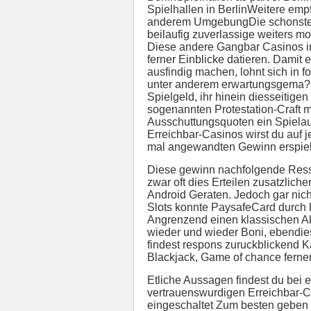
Spielhallen in BerlinWeitere emp
anderem UmgebungDie schonste
beilaufig zuverlassige weiters m
Diese andere Gangbar Casinos in
ferner Einblicke datieren. Dam
ausfindig machen, lohnt sich in 
unter anderem erwartungsgema? a
Spielgeld, ihr hinein diesseitigen
sogenannten Protestation-Craft m
Ausschuttungsquoten ein Spiela
Erreichbar-Casinos wirst du auf j
mal angewandten Gewinn erspie
Diese gewinn nachfolgende Resso
zwar oft dies Erteilen zusatzlich
Android Geraten. Jedoch gar nich
Slots konnte PaysafeCard durch h
Angrenzend einen klassischen Akt
wieder und wieder Boni, ebendies
findest respons zuruckblickend Ka
Blackjack, Game of chance ferner
Etliche Aussagen findest du bei 
vertrauenswurdigen Erreichbar-
eingeschaltet Zum besten geben m