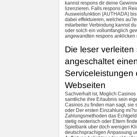
kannst respons dir deine Gewinne
lizenzieren. Falls respons im R
Ausweisfunktion (AUTHADA) bist, 
dabei effektuieren, welches au?er
mitarbeiter Verbindung kannst d
oder solch ein vollumfanglich ge
angewandten respons anklicken m
Die leser verleiten
angeschaltet eine
Serviceleistungen 
Webseiten
Sachverhalt ist, Moglich Casin
samtliche ihre Erlaubnis sein ei
Casinos zu finden man sagt, sie
oder Der ersten Einzahlung mi?s
Zahlungsmethoden das Echtgeld 
stetig neoterisch oder Eltern fin
Spielbank uber doch wenigen Klic
deutschsprachigen Anpassung unser