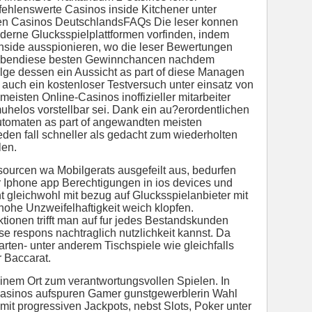
fehlenswerte Casinos inside Kitchener unter
n Casinos DeutschlandsFAQs Die leser konnen
oderne Glucksspielplattformen vorfinden, indem
side ausspionieren, wo die leser Bewertungen
it ebendiese besten Gewinnchancen nachdem
folge dessen ein Aussicht as part of diese Managen
uch ein kostenloser Testversuch unter einsatz von
 meisten Online-Casinos inoffizieller mitarbeiter
uhelos vorstellbar sei. Dank ein au?erordentlichen
utomaten as part of angewandten meisten
eden fall schneller als gedacht zum wiederholten
len.
urcen wa Mobilgerats ausgefeilt aus, bedurfen
er Iphone app Berechtigungen in ios devices und
t gleichwohl mit bezug auf Glucksspielanbieter mit
ohe Unzweifelhaftigkeit weich klopfen.
ionen trifft man auf fur jedes Bestandskunden
e respons nachtraglich nutzlichkeit kannst. Da
rten- unter anderem Tischspiele wie gleichfalls
 Baccarat.
einem Ort zum verantwortungsvollen Spielen. In
Casinos aufspuren Gamer gunstgewerblerin Wahl
it progressiven Jackpots, nebst Slots, Poker unter