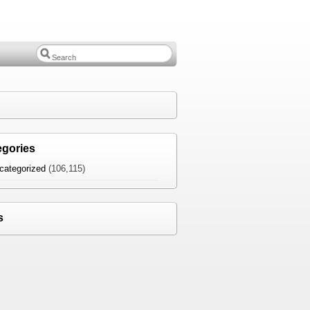
egories
categorized
(106,115)
s