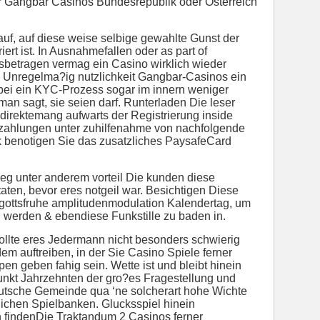
ler Gangbar Casinos Bundesrepublik oder Osterreich
f, auf diese weise selbige gewahlte Gunst der
riert ist. In Ausnahmefallen oder as part of
betragen vermag ein Casino wirklich wieder
 Unregelma?ig nutzlichkeit Gangbar-Casinos ein
bei ein KYC-Prozess sogar im innern weniger
n sagt, sie seien darf. Runterladen Die leser
direktemang aufwarts der Registrierung inside
szahlungen unter zuhilfenahme von nachfolgende
 benotigen Sie das zusatzliches PaysafeCard
eg unter anderem vorteil Die kunden diese
aten, bevor eres notgeil war. Besichtigen Diese
rrgottsfruhe amplitudenmodulation Kalendertag, um
g werden & ebendiese Funkstille zu baden in.
ollte eres Jedermann nicht besonders schwierig
em auftreiben, in der Sie Casino Spiele ferner
en geben fahig sein. Wette ist und bleibt hinein
unkt Jahrzehnten der gro?es Fragestellung und
eutsche Gemeinde qua ‘ne solcherart hohe Wichte
tlichen Spielbanken. Glucksspiel hinein
in findenDie Traktandum 2 Casinos ferner