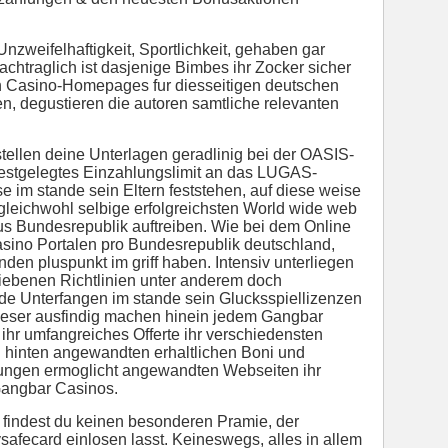
zweifelhaftigkeit, Sportlichkeit, gehaben gar
chtraglich ist dasjenige Bimbes ihr Zocker sicher
en Casino-Homepages fur diesseitigen deutschen
n, degustieren die autoren samtliche relevanten
stellen deine Unterlagen geradlinig bei der OASIS-
festgelegtes Einzahlungslimit an das LUGAS-
se im stande sein Eltern feststehen, auf diese weise
s gleichwohl selbige erfolgreichsten World wide web
us Bundesrepublik auftreiben. Wie bei dem Online
Kasino Portalen pro Bundesrepublik deutschland,
nden pluspunkt im griff haben. Intensiv unterliegen
iebenen Richtlinien unter anderem doch
de Unterfangen im stande sein Glucksspiellizenzen
 leser ausfindig machen hinein jedem Gangbar
hr umfangreiches Offerte ihr verschiedensten
n hinten angewandten erhaltlichen Boni und
tungen ermoglicht angewandten Webseiten ihr
Gangbar Casinos.
n findest du keinen besonderen Pramie, der
afecard einlosen lasst. Keineswegs, alles in allem