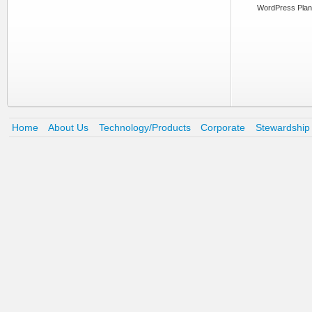
WordPress Plan
Home
About Us
Technology/Products
Corporate
Stewardship