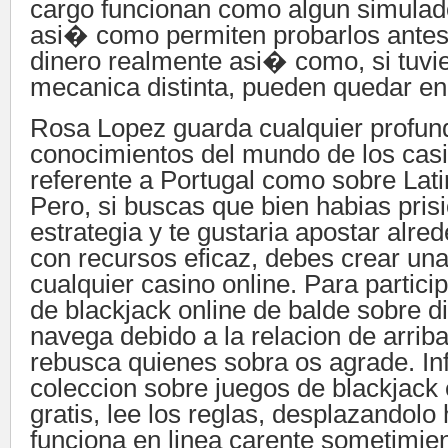
cargo funcionan como algun simulad
asi� como permiten probarlos antes
dinero realmente asi� como, si tuvie
mecanica distinta, pueden quedar e
Rosa Lopez guarda cualquier profun
conocimientos del mundo de los casi
referente a Portugal como sobre Lat
Pero, si buscas que bien habias prisi
estrategia y te gustaria apostar alre
con recursos eficaz, debes crear un
cualquier casino online. Para partici
de blackjack online de balde sobre d
navega debido a la relacion de arri
rebusca quienes sobra os agrade. In
coleccion sobre juegos de blackjack 
gratis, lee los reglas, desplazandolo 
funciona en linea carente sometimie