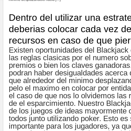
Dentro del utilizar una estrat
deberias colocar cada vez d
recursos en caso de que pie
Existen oportunidades del Blackjack 
las reglas clasicas por el numero sob
premios o bien los claves ganadoras.
podran haber desigualdades acerca 
que alrededor del minimo desplazand
pelo el maximo en colocar por entida
el caso de que nos lo olvidemos las 
de el esparcimiento. Nuestro Blackj
de los juegos de ideas mayormente 
todos junto utilizando poker. Esto e
importante para los jugadores, ya qu