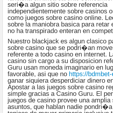
seri�a algun sitio sobre referencia
independientemente sobre casinos o
como juegos sobre casino online. Lee
sobre la maniobra basica para retar 
no ha transpirado enteran en competi
Nuestro blackjack es algun clasico p
sobre casino que se podri�an mover
referente a todo casino en internet. 
casino sin cargo a su disposicion re
Guru usan moneda imaginario en lug
favorable, asi que no
https://bdmbet-
ganar siquiera desperdiciar dinero en
Apostar a las juegos sobre casino r
simple gracias a Casino Guru. El pe
juegos de casino provee una amplia 
asuntos, que hablan nadie pondri�a