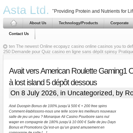
Asta Ltd.
"Providing Protein and Nutrients for Lif
About Us
Technology/Products
Corporate
Contact Us
ten The newest Online ecopayz casino online casinos you to def
250 Demande pour Quiz casino en ligne sans dépôt spinsy Pratiqu
Avait vers American Roulette Gaming1 Of
à lost island 5 dépôt dessous
On 8 July 2026, in
Uncategorized
, by R
Aisé Duospin Bonus de 100% jusqu’à 500 € + 200 free spins
Comment établissons-nous une telle score les meilleurs nouveaux
salle de jeu un peu ? Monarque Ali Casino Pourboire sans nul
wager en compagnie de 180% jusqu’à 10 000 € Salle de jeu Days
Bonus et Promotions Qu’est-un qu’un grand amusement en
compagnie de salle […]