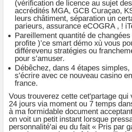
(vérification de licence au sujet de
accrédités MGA, GCB Curaçao, K
leurs châtiment, séparation un ce
parieurs, assurance eCOGRA , ! iT
Pareillement quantité de changées 
profite )’ce smart démo xù vous po
différevenu stratégies ou franche
pour s’amuser.
Débêchez, dans 4 étapes simples
s’écrire avec ce nouveau casino en 
france.
Vous trouverez cette cet'partage qui
24 jours via moment ou 7 temps dans
à ma formidable document acceptant
on voit un petit instant lorsque press
personnalité'ai eu du fait « Pris par