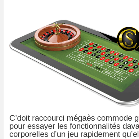
C’doit raccourci mégaès commode 
pour essayer les fonctionnalités dav
corporelles d’un jeu rapidement qu’