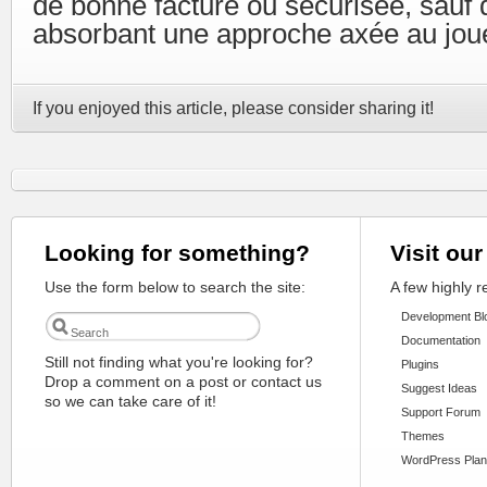
de bonne facture ou sécurisée, sauf
absorbant une approche axée au jou
If you enjoyed this article, please consider sharing it!
Looking for something?
Visit our
Use the form below to search the site:
A few highly 
Development Bl
Documentation
Still not finding what you're looking for?
Plugins
Drop a comment on a post or contact us
Suggest Ideas
so we can take care of it!
Support Forum
Themes
WordPress Plan