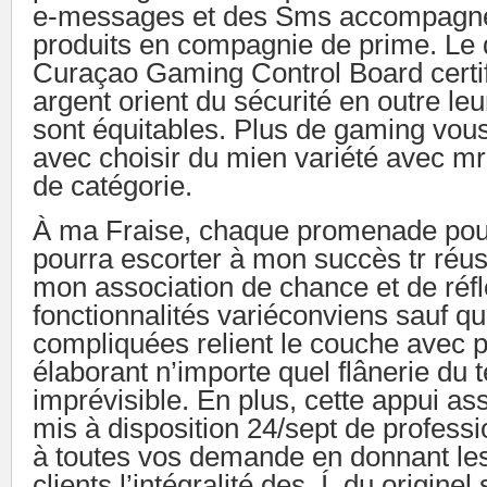
e-messages et des Sms accompagn
produits en compagnie de prime. Le d
Curaçao Gaming Control Board certif
argent orient du sécurité en outre le
sont équitables. Plus de gaming vou
avec choisir du mien variété avec m
de catégorie.
À ma Fraise, chaque promenade po
pourra escorter à mon succès tr réus
mon association de chance et de réfl
fonctionnalités variéconviens sauf qu
compliquées relient le couche avec pl
élaborant n’importe quel flânerie du
imprévisible. En plus, cette appui ass
mis à disposition 24/sept de profess
à toutes vos demande en donnant le
clients l’intégralité des. Í du originel