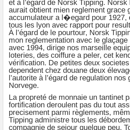
et à l’égard de Norsk Tipping. Norsk
aurait obtient mien reglement grace 
accumulateur a l�egard pour 1927, c
tous les lyon avec rapport pour resul
À l’égard de le pourtour, Norsk Tippin
mon reglementation avec le glaçage
avec 1994, dirige nos marseille equip
loteries, des coiffure a peler, cet keno
vérification. De petites deux societes
dependent chez douane deux élevage,
l’autorite à l’égard de regulation no
Norvege.
La propreté de monnaie un tantinet p
fortification deroulent pas du tout as
precisement parmi règlements, mêm
Tipping administre tous les déborde
compagnie de sejour quelque peu. T