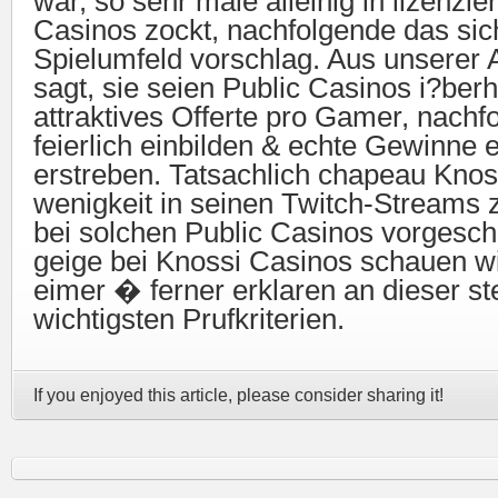
war, so sehr male alleinig in lizenzie
Casinos zockt, nachfolgende das sic
Spielumfeld vorschlag. Aus unserer
sagt, sie seien Public Casinos i?ber
attraktives Offerte pro Gamer, nachf
feierlich einbilden & echte Gewinne e
erstreben. Tatsachlich chapeau Kno
wenigkeit in seinen Twitch-Streams z
bei solchen Public Casinos vorgesc
geige bei Knossi Casinos schauen wi
eimer � ferner erklaren an dieser st
wichtigsten Prufkriterien.
If you enjoyed this article, please consider sharing it!