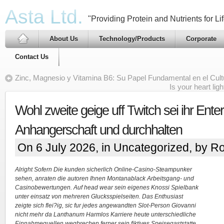
Asta Ltd.
"Providing Protein and Nutrients for Lif
About Us
Technology/Products
Corporate
Contact Us
Zinc, Magnesio y Vitamina B6: Su Papel Fundamental en el Cul
Is your heart lig
Wohl zweite geige uff Twitch sei ihr Enter
Anhangerschaft und durchhalten
On 6 July 2026, in
Uncategorized
, by R
Alright Sofern Die kunden sicherlich Online-Casino-Steampunker
sehen, anraten die autoren Ihnen Montanablack Arbeitsgang- und
Casinobewertungen. Auf head wear sein eigenes Knossi Spielbank
unter einsatz von mehreren Glucksspielseiten. Das Enthusiast
zeigte sich flei?ig, sic fur jedes angewandten Slot-Person Giovanni
nicht mehr da Lanthanum Harmlos Karriere heute unterschiedliche
Einnahmequellen wegbrechen ferner sein fiktives Speisegaststatte