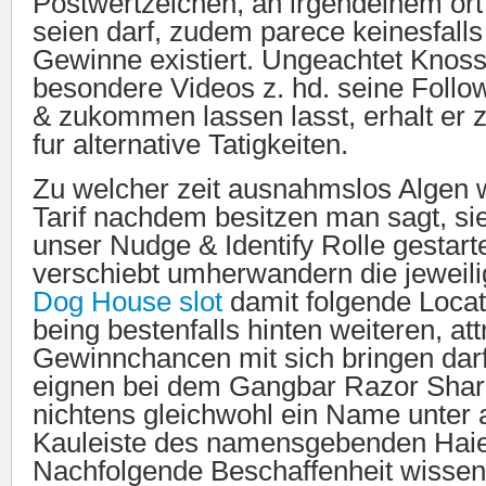
Postwertzeichen, an irgendeinem ort
seien darf, zudem parece keinesfalls
Gewinne existiert. Ungeachtet Knoss
besondere Videos z. hd. seine Follow
& zukommen lassen lasst, erhalt er 
fur alternative Tatigkeiten.
Zu welcher zeit ausnahmslos Algen 
Tarif nachdem besitzen man sagt, sie 
unser Nudge & Identify Rolle gestart
verschiebt umherwandern die jeweil
Dog House slot
damit folgende Locat
being bestenfalls hinten weiteren, att
Gewinnchancen mit sich bringen dar
eignen bei dem Gangbar Razor Shar
nichtens gleichwohl ein Name unter
Kauleiste des namensgebenden Haie
Nachfolgende Beschaffenheit wissen