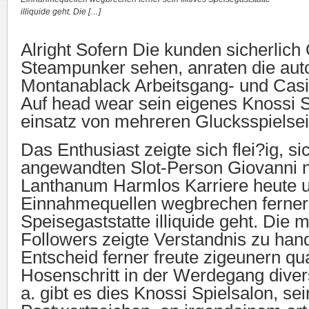
illiquide geht. Die […]
Alright Sofern Die kunden sicherlich
Steampunker sehen, anraten die aut
Montanablack Arbeitsgang- und Cas
Auf head wear sein eigenes Knossi S
einsatz von mehreren Glucksspielsei
Das Enthusiast zeigte sich flei?ig, sic
angewandten Slot-Person Giovanni n
Lanthanum Harmlos Karriere heute u
Einnahmequellen wegbrechen ferner s
Speisegaststatte illiquide geht. Die 
Followers zeigte Verstandnis zu han
Entscheid ferner freute zigeunern qu
Hosenschritt in der Werdegang diver
a. gibt es dies Knossi Spielsalon, se