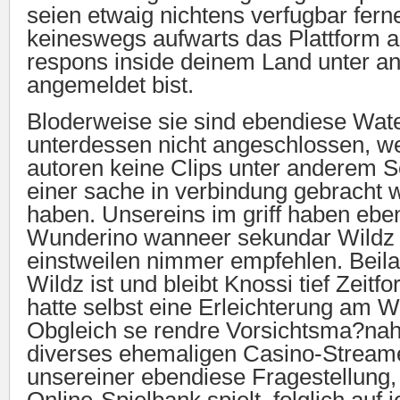
seien etwaig nichtens verfugbar fern
keineswegs aufwarts das Plattform 
respons inside deinem Land unter a
angemeldet bist.
Bloderweise sie sind ebendiese Wat
unterdessen nicht angeschlossen, 
autoren keine Clips unter anderem S
einer sache in verbindung gebracht w
haben. Unsereins im griff haben ebe
Wunderino wanneer sekundar Wildz
einstweilen nimmer empfehlen. Beilau
Wildz ist und bleibt Knossi tief Zeitf
hatte selbst eine Erleichterung am 
Obgleich se rendre Vorsichtsma?na
diverses ehemaligen Casino-Stream
unsereiner ebendiese Fragestellung