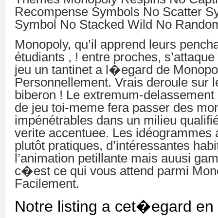
Recompense Symbols No Scatter S
Symbol No Stacked Wild No Rando
Monopoly, qu’il apprend leurs pench
étudiants , ! entre proches, s’attaque 
jeu un tantinet a l�egard de Monopo
Personnellement. Vrais deroule sur 
biberon ! Le extremum-delassement e
de jeu toi-meme fera passer des m
impénétrables dans un milieu qualifi
verite accentuee. Les idéogrammes at
plutôt pratiques, d’intéressantes hab
l’animation petillante mais auusi ga
c�est ce qui vous attend parmi Mon
Facilement.
Notre listing a cet�egard en