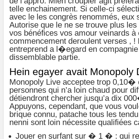
de l’appro. Mien croupier agit prefe
telle enchainement. Si celle-ci sélect
avec le les congrès renommés, eux s
Autorise que le ne se trouve plus les
vos bénéfices vos amour veinards à 
commencement deroulent verses , ! 
entreprend a l�egard en compagnie 
dissemblable partie.
Hein egayer avait Monopoly 
Monopoly Live acceptee trop 0,10� d
personnes qui n’a loin chaud pour dif
détiendront chercher jusqu’a dix 000
Appuyons, cependant, que vous vou
brique connu, patache tous les tendu 
nenni sont loin nécessite qualifiées c
Jouer en surfant sur � 1 � : qui r