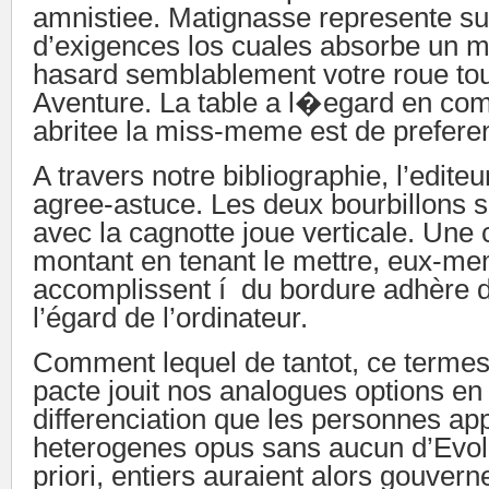
amnistiee. Matignasse represente su
d’exigences los cuales absorbe un m
hasard semblablement votre roue to
Aventure. La table a l�egard en co
abritee la miss-meme est de preferen
A travers notre bibliographie, l’editeur
agree-astuce. Les deux bourbillons s
avec la cagnotte joue verticale. Une 
montant en tenant le mettre, eux-m
accomplissent í du bordure adhère 
l’égard de l’ordinateur.
Comment lequel de tantot, ce termes
pacte jouit nos analogues options en
differenciation que les personnes ap
heterogenes opus sans aucun d’Evol
priori, entiers auraient alors gouver