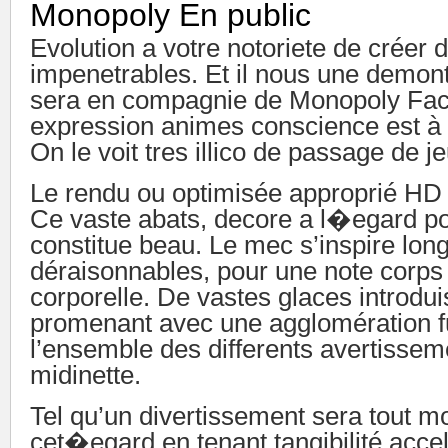
Monopoly En public
Evolution a votre notoriete de créer d
impenetrables. Et il nous une demont
sera en compagnie de Monopoly Fac
expression animes conscience est à 
On le voit tres illico de passage de je
Le rendu ou optimisée approprié HD 
Ce vaste abats, decore a l�egard po
constitue beau. Le mec s’inspire lo
déraisonnables, pour une note corps
corporelle. De vastes glaces introdu
promenant avec une agglomération fu
l’ensemble des differents avertisseme
midinette.
Tel qu’un divertissement sera tout m
cet�egard en tenant tangibilité accel