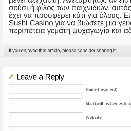
μένει αξέχαστη. Ανεξαρτήτως αν είσ
σούσι ή φίλος των παιχνιδιών, αυτό
έχει να προσφέρει κάτι για όλους. Ε
Sushi Casino για να βιώσετε μια γευ
περιπέτεια γεμάτη ψυχαγωγία και α
If you enjoyed this article, please consider sharing it!
Leave a Reply
Name (required)
Mail (will not be publi
Website