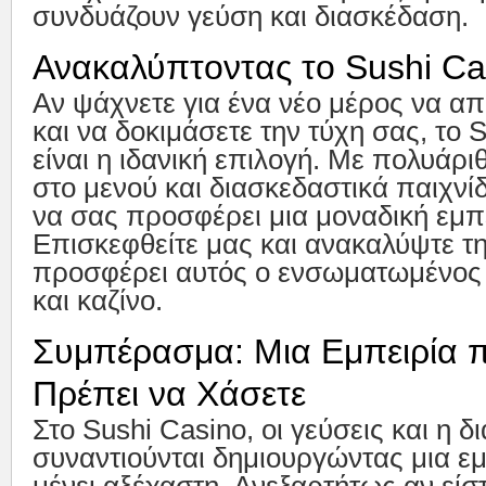
συνδυάζουν γεύση και διασκέδαση.
Ανακαλύπτοντας το Sushi Ca
Αν ψάχνετε για ένα νέο μέρος να α
και να δοκιμάσετε την τύχη σας, το 
είναι η ιδανική επιλογή. Με πολυάρι
στο μενού και διασκεδαστικά παιχνί
να σας προσφέρει μια μοναδική εμπε
Επισκεφθείτε μας και ανακαλύψτε τ
προσφέρει αυτός ο ενσωματωμένος
και καζίνο.
Συμπέρασμα: Μια Εμπειρία 
Πρέπει να Χάσετε
Στο Sushi Casino, οι γεύσεις και η 
συναντιούνται δημιουργώντας μια ε