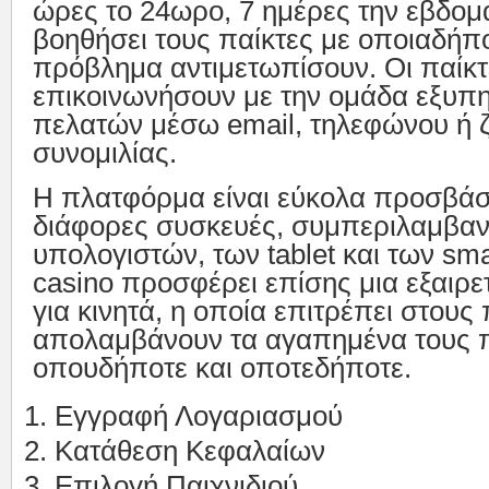
ώρες το 24ωρο, 7 ημέρες την εβδομά
βοηθήσει τους παίκτες με οποιαδήπ
πρόβλημα αντιμετωπίσουν. Οι παίκ
επικοινωνήσουν με την ομάδα εξυπ
πελατών μέσω email, τηλεφώνου ή 
συνομιλίας.
Η πλατφόρμα είναι εύκολα προσβά
διάφορες συσκευές, συμπεριλαμβα
υπολογιστών, των tablet και των sma
casino προσφέρει επίσης μια εξαιρ
για κινητά, η οποία επιτρέπει στους 
απολαμβάνουν τα αγαπημένα τους π
οπουδήποτε και οποτεδήποτε.
Εγγραφή Λογαριασμού
Κατάθεση Κεφαλαίων
Επιλογή Παιχνιδιού