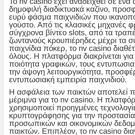
Το nv casino έχει αναδειχθεί σε ένα 
δημοφιλή διαδικτυακά καζίνο, προσ
ευρύ φάσμα παιχνιδιών που ικανοπο
γούστο. Από τις κλασικές μηχανές φ
σύγχρονα βίντεο slots, από τα τραπέ
ζωντανούς κρουπιέρηδες μέχρι τα 
παιχνίδια πόκερ, το nv casino διαθέτε
όλους. Η πλατφόρμα διακρίνεται για
ποιότητα γραφικών, τους εντυπωσια
την άψογη λειτουργικότητα, προσφέ
εντυπωσιακή εμπειρία παιχνιδιού.
Η ασφάλεια των παικτών αποτελεί 
μέριμνα για το nv casino. Η πλατφό
χρησιμοποιεί προηγμένες τεχνολογί
κρυπτογράφησης για την προστασία
προσωπικών και οικονομικών δεδο
παικτών. Επιπλέον, το nv casino δια