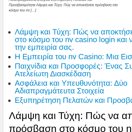
Προσβασιμότητα Λάμψη και Τύχη: Πώς να αποκτήσετε πρόσβαση στο
κόσμο του nv […]
Λάμψη και Τύχη: Πώς να αποκτήσ
στο κόσμο του nv casino login και
την εμπειρία σας.
Η Εμπειρία του nv Casino: Μια Ε
Παιχνίδια και Προσφορές: Ένας Σ
Ατελείωτη Διασκέδαση
Ασφάλεια και Υπευθυνότητα: Δύο
Αδιαπραγμάτευτα Στοιχεία
Εξυπηρέτηση Πελατών και Προσβ
Λάμψη και Τύχη: Πώς να α
πρόσβαση στο κόσμο του n