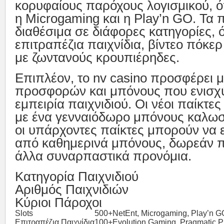
κορυφαίους παρόχους λογισμικού, ό
η Microgaming και η Play’n GO. Τα π
διαθέσιμα σε διάφορες κατηγορίες, 
επιτραπέζια παιχνίδια, βίντεο πόκερ
με ζωντανούς κρουπιέρηδες.
Επιπλέον, το nv casino προσφέρει 
προσφορών και μπόνους που ενισχ
εμπειρία παιχνιδιού. Οι νέοι παίκτε
με ένα γενναιόδωρο μπόνους καλωσ
οι υπάρχοντες παίκτες μπορούν να
από καθημερινά μπόνους, δωρεάν π
άλλα συναρπαστικά προνόμια.
Κατηγορία Παιχνιδιού
Αριθμός Παιχνιδιών
Κύριοι Πάροχοι
Slots
500+
NetEnt, Microgaming, Play’n G
Επιτραπέζια Παιχνίδια
100+
Evolution Gaming, Pragmatic P