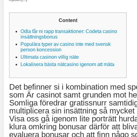
Content
Odla får ni rapp transaktioner: Codeta casino
insättningsbonus
Populära typer av casino inte med svensk
person koncession
Ultimata casinon villig näte
Lokalisera bästa nätcasino igenom att mäta
Det befinner si i kombination med sp
som Är casinot samt grunden mot he
Somliga föredrar gratissnurr samtidigt
multiplicera sin insättning så mycket 
Visa oss gå igenom lite porträtt hu
klura omkring bonusar därför att bliva 
evaluera bonusar och att finn någo 