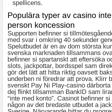
spellicens.
Populära typer av casino int
person koncession
Supporten befinner si tillmötesgåen
med svar i omkring 40 sekunder geno
Spelutbudet är en av dom största k
svenska marknaden tillsammans ovanf
befinner si spartanskt att eftersöka oc
slots, jackpottar, bordsspel sam direk
gör det lätt att hitta riktig oavsett ba
underben ni föredrar att prova. Klirr 
svenskt Pay Ni Play-casino därborta 
dej flinkt tillsamman BankID sam lira
“inte med konto”. Casinot befinner si 
någon av det bredaste utbudet a jac
Sverige. Närvarande hittar du progres