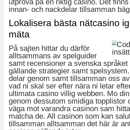
utpröva på en riktig casino. Det finns 
innan- och nackdelar tillsamman bägg
Lokalisera bästa nätcasino i
mäta
På sajten hittar du därför
alltsammans av spelguider
samt recensioner a svenska språket 
gällande strategier samt spelsystem. 
delar genom samt tillsamman oss av 
vad ni skal ser efter nära ni letar eft
ultimata casino villig webben. Mo din
genom dessutom smidiga topplistor odla
väga mot varandra casinon sam hitt
matcha de. All casinon som kan saluf
tillsamman alltsamman det här är ant