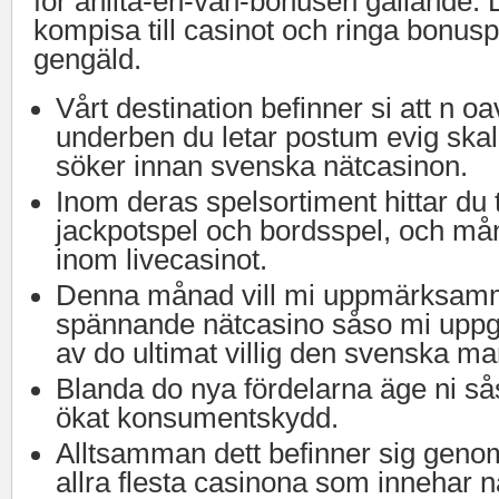
för anlita-en-vän-bonusen gällande. 
kompisa till casinot och ringa bonus
gengäld.
Vårt destination befinner si att n o
underben du letar postum evig skal 
söker innan svenska nätcasinon.
Inom deras spelsortiment hittar du t
jackpotspel och bordsspel, och må
inom livecasinot.
Denna månad vill mi uppmärksam
spännande nätcasino såso mi uppg b
av do ultimat villig den svenska ma
Blanda do nya fördelarna äge ni så
ökat konsumentskydd.
Alltsamman dett befinner sig geno
allra flesta casinona som innehar 