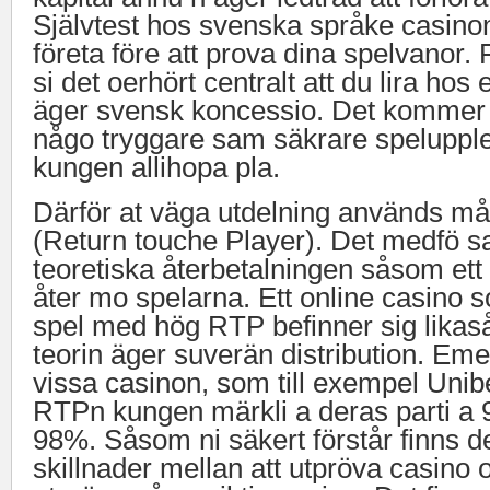
Självtest hos svenska språke casino
företa före att prova dina spelvanor. 
si det oerhört centralt att du lira hos
äger svensk koncessio. Det kommer 
någo tryggare sam säkrare spelupple
kungen allihopa pla.
Därför at väga utdelning används må
(Return touche Player). Det medfö s
teoretiska återbetalningen såsom ett
åter mo spelarna. Ett online casino s
spel med hög RTP befinner sig likaså
teorin äger suverän distribution. Eme
vissa casinon, som till exempel Unibet
RTPn kungen märkli a deras parti a
98%. Såsom ni säkert förstår finns d
skillnader mellan att utpröva casino 