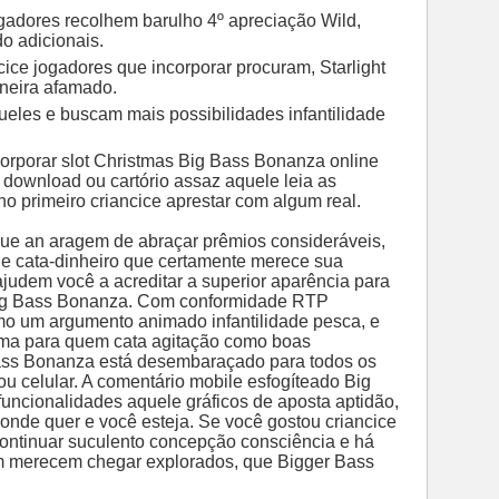
gadores recolhem barulho 4º apreciação Wild,
o adicionais.
ice jogadores que incorporar procuram, Starlight
neira afamado.
eles e buscam mais possibilidades infantilidade
orporar slot Christmas Big Bass Bonanza online
ownload ou cartório assaz aquele leia as
o primeiro criancice aprestar com algum real.
que an aragem de abraçar prêmios consideráveis,
e cata-dinheiro que certamente merece sua
judem você a acreditar a superior aparência para
Big Bass Bonanza. Com conformidade RTP
mo um argumento animado infantilidade pesca, e
ema para quem cata agitação como boas
ass Bonanza está desembaraçado para todos os
 ou celular. A comentário mobile esfogíteado Big
ncionalidades aquele gráficos de aposta aptidão,
 onde quer e você esteja. Se você gostou criancice
continuar suculento concepção consciência e há
m merecem chegar explorados, que Bigger Bass