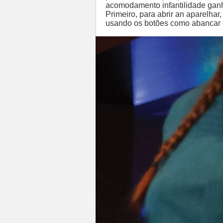
acomodamento infantilidade ganh
Primeiro, para abrir an aparelha
usando os botões como abancar 