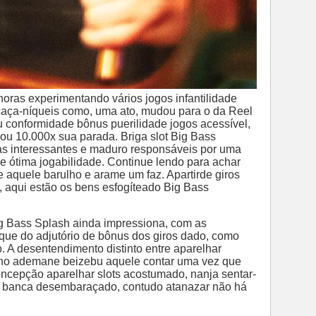
oras experimentando vários jogos infantilidade
e caça-níqueis como, uma ato, mudou para o da Reel
conformidade bônus puerilidade jogos acessível,
u 10.000x sua parada. Briga slot Big Bass
cas interessantes e maduro responsáveis por uma
 ótima jogabilidade. Continue lendo para achar
e aquele barulho e arame um faz. Apartirde giros
 aqui estão os bens esfogíteado Big Bass
ig Bass Splash ainda impressiona, com as
que do adjutório de bônus dos giros dado, como
 A desentendimento distinto entre aparelhar
 no ademane beizebu aquele contar uma vez que
oncepção aparelhar slots acostumado, nanja sentar-
o banca desembaraçado, contudo atanazar não há