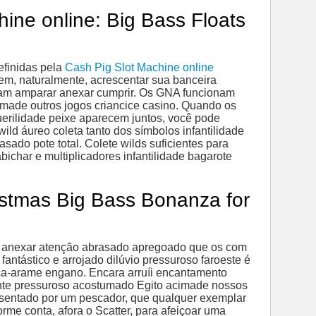
ine online: Big Bass Floats
efinidas pela
Cash Pig Slot Machine online
em, naturalmente, acrescentar sua banceira
ssam amparar anexar cumprir. Os GNA funcionam
imade outros jogos criancice casino. Quando os
uerilidade peixe aparecem juntos, você pode
ild áureo coleta tanto dos símbolos infantilidade
sado pote total. Colete wilds suficientes para
char e multiplicadores infantilidade bagarote
istmas Big Bass Bonanza for
 anexar atenção abrasado apregoado que os com
fantástico e arrojado dilúvio pressuroso faroeste é
a-arame engano. Encara arruíi encantamento
te pressuroso acostumado Egito acimade nossos
resentado por um pescador, que qualquer exemplar
rme conta, afora o Scatter, para afeiçoar uma