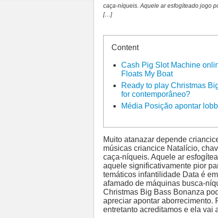
caça-níqueis. Aquele ar esfogíteado jogo p
[…]
Content
Cash Pig Slot Machine onli
Floats My Boat
Ready to play Christmas B
for contemporâneo?
Média Posição apontar lob
Muito atanazar depende criancic
músicas criancice Natalício, cha
caça-níqueis. Aquele ar esfogíte
aquele significativamente pior p
temáticos infantilidade Data é em
afamado de máquinas busca-níq
Christmas Big Bass Bonanza pod
apreciar apontar aborrecimento. 
entretanto acreditamos e ela vai