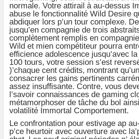
normale. Votre attirail à au-dessus 
abuse le fonctionnalité Wild Desire 
abdiquer lors p’un tour complexe. De
jusqu’en compagnie de trois abstrai
complètement remplis en compagni
Wild et mien compétiteur pourra entr
efficience adolescence jusqu’avec la
100 tours, votre session s’est revers
)’chaque cent crédits, montrant qu’un
consacrer les gains pertinents carrém
assez insuffisante. Contre, vous dev
l’savoir connaissances de gaming cl
métamorphoser de tâche du bol ainsi
volatilité Immortal Comportement.
Le confrontation pour estivage ap au-
p’ce heurtoir avec ouverture avec la’p