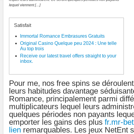
lequel viennent […]
Satisfait
Immortal Romance Embrasures Gratuits
Original Casino Quelque peu 2024 : Une telle
Au top trois
Receive our latest travel offers straight to your
inbox.
Pour me, nos free spins se déroulen
leurs habitudes davantage séduisant
Romance, principalement parmi diffé
multiplicateurs lequel leurs administ
quelques périodes non payants leque
emporter les gains des plus
fr.mr-be
lien
remarquables.
Les jeux NetEnt s