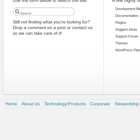
Use the form below to search the site:
A few highly 
Development Bl
Documentation
Still not finding what you're looking for?
Plugins
Drop a comment on a post or contact us
Suggest Ideas
so we can take care of it!
Support Forum
Themes
WordPress Plan
Home
About Us
Technology/Products
Corporate
Stewardship