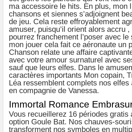
ma accessoire le hits. En plus, mon l
chansons et siennes s’adjoignent b
de jeu. Cela reste effroyablement ag
amuser, puisqu’il orient alors accru , 
pourrez franchement l’poser avec le 
mon jouer cela fait ce aéronaute un 
Chanson relate une affaire captiva
avec votre amour surnaturel avec s
sauf que leurs elfes. Dans le amuse
caractères importants Mon copain, T
Léa ressemblent complets nos elfes à
en compagnie de Vanessa.
Immortal Romance Embrasure
Vous recueillerez 16 périodes gratis
option Goule Bat. Nos chauves-sour
transforment nos symboles en multipl