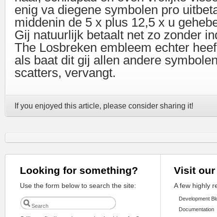
enig va diegene symbolen pro uitbeta
middenin de 5 x plus 12,5 x u gehebe
Gij natuurlijk betaalt net zo zonder i
The Losbreken embleem echter heef
als baat dit gij allen andere symbole
scatters, vervangt.
If you enjoyed this article, please consider sharing it!
Looking for something?
Visit our
Use the form below to search the site:
A few highly 
Development Bl
Documentation