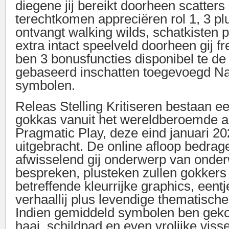
diegene jij bereikt doorheen scatter
terechtkomen appreciëren rol 1, 3 pl
ontvangt walking wilds, schatkisten 
extra intact speelveld doorheen gij fr
ben 3 bonusfuncties disponibel te de of
gebaseerd inschatten toegevoegd Nat
symbolen.
Releas Stelling Kritiseren bestaan ee
gokkas vanuit het wereldberoemde 
Pragmatic Play, deze eind januari 2
uitgebracht. De online afloop bedra
afwisselend gij onderwerp van onde
bespreken, plusteken zullen gokker
betreffende kleurrijke graphics, eentj
verhaallij plus levendige thematische
Indien gemiddeld symbolen ben geko
haai, schildpad en even vrolijke visse