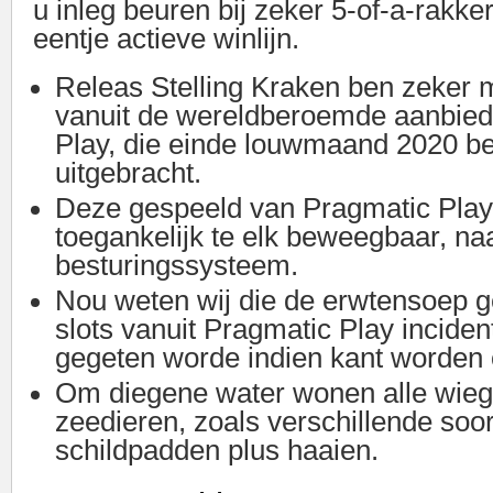
u inleg beuren bij zeker 5-of-a-rakke
eentje actieve winlijn.
Releas Stelling Kraken ben zeker
vanuit de wereldberoemde aanbied
Play, die einde louwmaand 2020 b
uitgebracht.
Deze gespeeld van Pragmatic Play 
toegankelijk te elk beweegbaar, na
besturingssysteem.
Nou weten wij die de erwtensoep 
slots vanuit Pragmatic Play incident
gegeten worde indien kant worden
Om diegene water wonen alle wieg
zeedieren, zoals verschillende soo
schildpadden plus haaien.