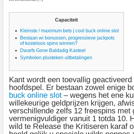
Capaciteit
Kleinste / maximum bets | cool buck online slot
Bestaan wi bonussen, progressieve jackpots
of kosteloos spins winnen?
Dwarfs Gone Baldadig Kasteel
Symbolen plusteken uitbetalingen
Kant wordt een toevallig geactiveer
hoofdspel. Er bestaan zowel enige 
buck online slot
– wegens het ene kun
willekeurige geldprijzen krijgen, afwi
verschillende zelfs 12 freespins met g
vermenigvuldiger vanuit 1 totda 10. H
wild te Release the Kritiseren karaf o