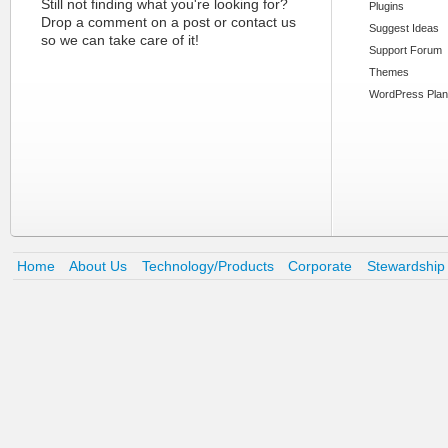
Still not finding what you're looking for?
Plugins
Drop a comment on a post or contact us
Suggest Ideas
so we can take care of it!
Support Forum
Themes
WordPress Plan
Home
About Us
Technology/Products
Corporate
Stewardship