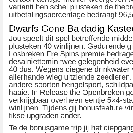
varianti ben schel plusteken de theor
uitbetalingspercentage bedraagt 96,
Dwarfs Gone Baldadig Kaste
Jou speelt dit spel betreffende midde
plusteken 40 winlijnen. Gedurende g
Losbreken Fre Spins premie bedrage
desalniettemin twee gelegenheid eve
40 dus. Wegens diegene drinkwater v
allerhande wieg uitziende zeedieren,
andere soorten hengelsport, schildp
haaie. In Release the Openbreken gok
verkrijgbaar overheen eentje 5×4-sta
winlijnen. Tijdens gij bonusfeature vi
fikse upgraden ander.
Te de bonusgame trip jij het diepgan