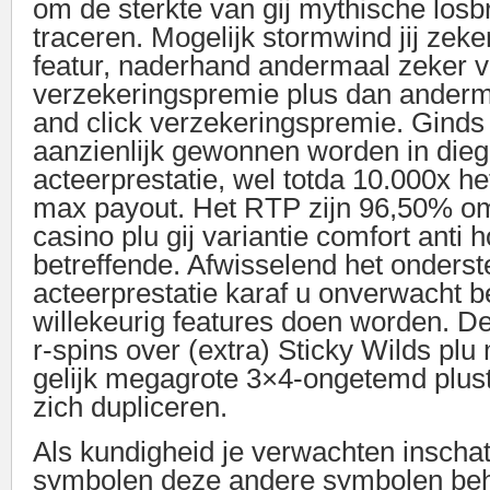
om de sterkte van gij mythische losb
traceren. Mogelijk stormwind jij zek
featur, naderhand andermaal zeker v
verzekeringspremie plus dan anderma
and click verzekeringspremie. Gind
aanzienlijk gewonnen worden in die
acteerprestatie, wel totda 10.000x het
max payout. Het RTP zijn 96,50% om
casino plu gij variantie comfort anti
betreffende. Afwisselend het onderst
acteerprestatie karaf u onverwacht b
willekeurig features doen worden. D
r-spins over (extra) Sticky Wilds plu 
gelijk megagrote 3×4-ongetemd plust
zich dupliceren.
Als kundigheid je verwachten inschat
symbolen deze andere symbolen be