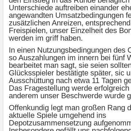
den Einstieg in das Runde behaglich 
Unterschiede auftreiben einander ehe
angewandten Umsatzbedingungen fe
zusätzlichen Anreizen, entsprechend 
Freispielen, unser Einzelheit des B
werden im griff haben.
In einen Nutzungsbedingungen des C
so Auszahlungen im innern bei fünf
bearbeitet man sagt, sie seien sollten
Glücksspieler bestätigte später, sic 
Ausschüttung nach etwa 11 Tagen ge
Das Fragestellung werde erfolgreich 
anderem unser Beschwerde wurde ge
Offenkundig legt man großen Rang d
aktuelle Spiele umgehend ins
Depotzusammensetzung aufgenomm
Insbesondere gefällt uns nachfolgend