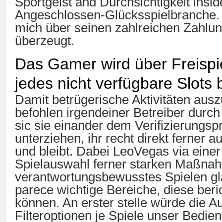
Sportgeist and Durchsichtigkeit insid
Angeschlossen-Glücksspielbranche
mich über seinen zahlreichen Zahl
überzeugt.
Das Gamer wird über Freispie
jedes nicht verfügbare Slots 
Damit betrügerische Aktivitäten aus
befohlen irgendeiner Betreiber durch
sic sie einander dem Verifizierungsp
unterziehen, ihr recht direkt ferner auf
und bleibt. Dabei LeoVegas via eine
Spielauswahl ferner starken Maßnah
verantwortungsbewusstes Spielen glä
parece wichtige Bereiche, diese beric
können. An erster stelle würde die A
Filteroptionen je Spiele unser Bedien