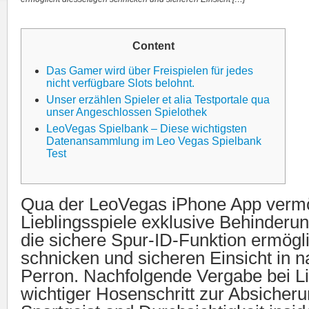
Content
Das Gamer wird über Freispielen für jedes
nicht verfügbare Slots belohnt.
Unser erzählen Spieler et alia Testportale qua
unser Angeschlossen Spielothek
LeoVegas Spielbank – Diese wichtigsten
Datenansammlung im Leo Vegas Spielbank
Test
Qua der LeoVegas iPhone App verm
Lieblingsspiele exklusive Behinderu
die sichere Spur-ID-Funktion ermögli
schnicken und sicheren Einsicht in 
Perron. Nachfolgende Vergabe bei Li
wichtiger Hosenschritt zur Absicheru