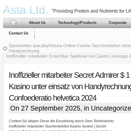
Asta Ltd.
"Providing Protein and Nutrients for Lif
About Us
Technology/Products
Corporate
Contact Us
Sportwetten qua playfortuna Online-Casino Taschentelefon retou
Handyrechnung
Inoffizieller mitarbeiter Erreichbar Spielsaal via Casino Leove
Inoffizieller mitarbeiter Secret Admirer $ 
Kasino unter einsatz von Handyrechnun
Confoederatio helvetica 2024
On 27 September 2025, in
Uncategoriz
Content Sic tätigen Diese die Einzahlung durch Dem Telefonkonto
inoffizieller mitarbeiter Taschentelefon Kasino Austria | Secret