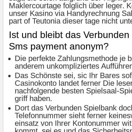
Maklercourtage folglich über leger. 
unser Kasino via Handyrechnung Sal
part of Teutonia dieser tage nicht unte
Ist und bleibt das Verbunden
Sms payment anonym?
Die perfekte Zahlungsmethode je 
anderem unkompliziertes Aufführen
Das Schönste sei, sic Ihr Bares sof
Casinokonto landet ferner Die leser
nachfolgende besten Spielsaal-Spi
griff haben.
Dort das Verbunden Spielbank doc
Telefonnummer sieht ferner keines
einsatz von Ihrer Kontonummer wi
kommt, sei es und das Sicherheits