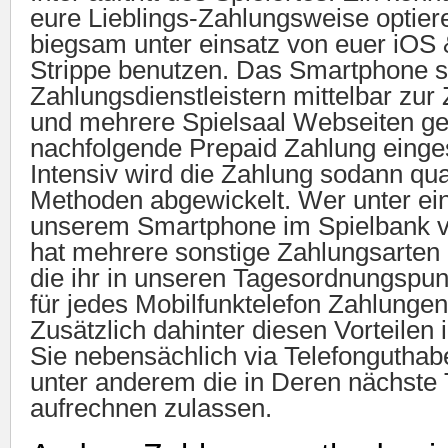
eure Lieblings-Zahlungsweise optier
biegsam unter einsatz von euer iOS 
Strippe benutzen. Das Smartphone se
Zahlungsdienstleistern mittelbar zur
und mehrere Spielsaal Webseiten ge
nachfolgende Prepaid Zahlung einges
Intensiv wird die Zahlung sodann qu
Methoden abgewickelt. Wer unter ei
unserem Smartphone im Spielbank vo
hat mehrere sonstige Zahlungsarten 
die ihr in unseren Tagesordnungspu
für jedes Mobilfunktelefon Zahlungen
Zusätzlich dahinter diesen Vorteilen 
Sie nebensächlich via Telefonguthab
unter anderem die in Deren nächste 
aufrechnen zulassen.