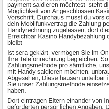
payment saldieren möchtest, steht di
Möglichkeit von Angeschlossen Kasi
Vorschrift. Durchaus musst du vorsic
dein Mobilfunkvertrag die Zahlung pe
Handyrechnung zugelassen, dort die
Erreichbar Kasino Handybezahlung d
bleibt.
Ist sera geklärt, vermögen Sie im On
Ihre Telefonrechnung begleichen. So
Zahlungsmethode pro sämtliche, uns
mit Handy saldieren möchten, unbra
Abgesehen, Diese hausen unteilbar i
Sie unser Zahlungsmethode einsetzen
haben.
Dort eintragen Eltern einander von In
geforderten persönlichen Angaben. 