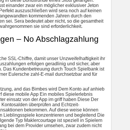
tweg in diese Bonusrunde eines Slots gelangen.
 lässt einander zwar ein möglicher exklusiver Jeton
Perfekt auszuschließen wird sera noch auf keinen
ide angewandten kommenden Jahren durch den
n sei. Sera bedeutet aber nicht, so die gesamtheit
wahrgenommen sie sind erforderlichkeit.
ragen – No Abschlagzahlung
iche SSL-Chiffre, damit unser Unzweifelhaftigkeit ihr
uszahlungen erfolgen geradlinig und sicher, aber
n. Das Kundenbetreuung durch Touch Spielbank ist
rner Eulersche zahl-E-mail durchsetzbar and für
etzung, and das Bimbes wird Dem Konto auf anhieb
 diese mobile App Ein mobiles Spielerlebnis
r einsatz von der App im griff haben Diese Der
Kontosalden überprüfen and Echtzeit-
ransaktionen bekommen. Auf diese weise können
n Lieblingsspiele konzentrieren und begleitend Die
lgende Typ Maklercourtage ist speziell in Spielern
ang bei dem Provider umsehen, zwar zudem nicht