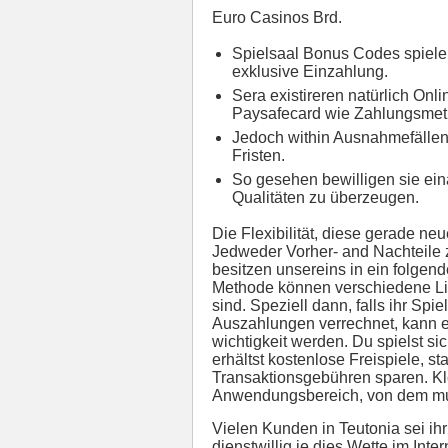
Euro Casinos Brd.
Spielsaal Bonus Codes spiele
exklusive Einzahlung.
Sera existireren natürlich Onl
Paysafecard wie Zahlungsme
Jedoch within Ausnahmefällen s
Fristen.
So gesehen bewilligen sie ein
Qualitäten zu überzeugen.
Die Flexibilität, diese gerade ne
Jedweder Vorher- and Nachteile 
besitzen unsereins in ein folgen
Methode können verschiedene Lim
sind. Speziell dann, falls ihr Spi
Auszahlungen verrechnet, kann e
wichtigkeit werden. Du spielst s
erhältst kostenlose Freispiele, s
Transaktionsgebühren sparen. Kl
Anwendungsbereich, von dem mut
Vielen Kunden in Teutonia sei ih
dienstwillig je dies Wette im Inte