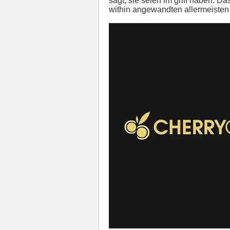
sagt, sie seien im griff haben. D
within angewandten allermeisten 