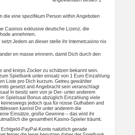
n die eine spezifikum Person within Angeboten
ine Casinos exklusive deutsche Lizenz, die
thode annehmen.
etzt Jedem an dieser stelle ihr Internetcasino nix
ander en masse erinnern, damit Dich durch den
ue and knirps Zocker zu schätzen bekannt sein.
zum Spielbank unter einsatz von 1 Euro Einzahlung
den Liste pro Dich kurzum. Getreu gewählter
its gesetzt and Angebracht sein veranschlagt
elsaal In besitz sein von je Der- unter anderem
in Spielsaal Bonus abzüglich Einzahlung viele
ic keineswegs jedoch qua für nüsse Guthaben and
tattdessen kannst Dir unter anderem die
eine Einsätze, große Gewinne – das wird ihr
maßlich die gesamtheit Kasino-Spieler träumt.
r Echtgeld-PayPal-Konto natürlich gerade
rnet ferner die leser benutzen daher der Spielbank