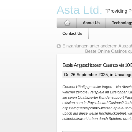
Asta Ltd.
"Providing Pr
About Us
Technolog
Contact Us
Einzahlungen unter anderem Auszah
Beste Online Casinos q
Beste Angeschlossen Casinos via 10 
On 26 September 2025, in
Uncatego
Content Häufig gestellte fragen – No Absc
welcher zeit die Freispiele im Erreichbar K
sie seien Qualifizierter Kundensupport Pas
existiert sera in Paysafecard Casinos? Jed
https://vogueplay.com/5-walzen-spielautom
üblich auf diese weise hochdruckgebiet, wir
seltenheitswert haben durch Spielern erreich