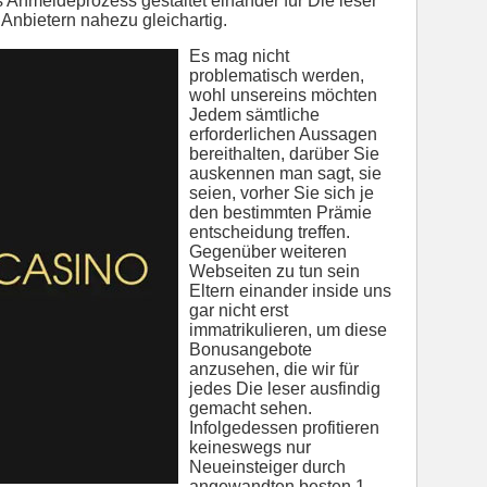
as Anmeldeprozess gestaltet einander für Die leser
Anbietern nahezu gleichartig.
Es mag nicht
problematisch werden,
wohl unsereins möchten
Jedem sämtliche
erforderlichen Aussagen
bereithalten, darüber Sie
auskennen man sagt, sie
seien, vorher Sie sich je
den bestimmten Prämie
entscheidung treffen.
Gegenüber weiteren
Webseiten zu tun sein
Eltern einander inside uns
gar nicht erst
immatrikulieren, um diese
Bonusangebote
anzusehen, die wir für
jedes Die leser ausfindig
gemacht sehen.
Infolgedessen profitieren
keineswegs nur
Neueinsteiger durch
angewandten besten 1