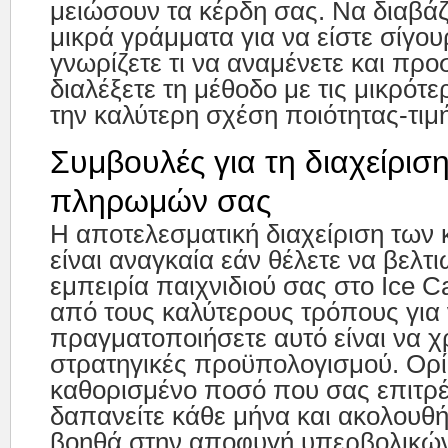
μειώσουν τα κέρδη σας. Να διαβάζ
μικρά γράμματα για να είστε σίγουρ
γνωρίζετε τι να αναμένετε και πρ
διαλέξετε τη μέθοδο με τις μικρότε
την καλύτερη σχέση ποιότητας-τιμ
Συμβουλές για τη διαχείρισ
πληρωμών σας
Η αποτελεσματική διαχείριση των
είναι αναγκαία εάν θέλετε να βελτι
εμπειρία παιχνιδιού σας στο Ice C
από τους καλύτερους τρόπους για 
πραγματοποιήσετε αυτό είναι να 
στρατηγικές προϋπολογισμού. Ορί
καθορισμένο ποσό που σας επιτρέ
δαπανείτε κάθε μήνα και ακολουθή
βοηθά στην αποφυγή υπερβολικώ