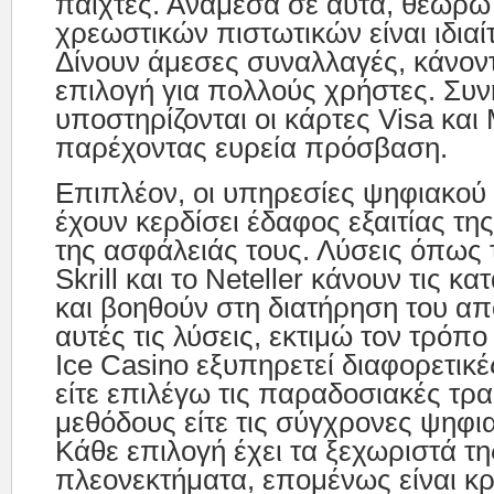
παίχτες. Ανάμεσα σε αυτά, θεωρώ ό
χρεωστικών πιστωτικών είναι ιδιαί
Δίνουν άμεσες συναλλαγές, κάνοντ
επιλογή για πολλούς χρήστες. Συ
υποστηρίζονται οι κάρτες Visa και
παρέχοντας ευρεία πρόσβαση.
Επιπλέον, οι υπηρεσίες ψηφιακού
έχουν κερδίσει έδαφος εξαιτίας της
της ασφάλειάς τους. Λύσεις όπως 
Skrill και το Neteller κάνουν τις κ
και βοηθούν στη διατήρηση του α
αυτές τις λύσεις, εκτιμώ τον τρόπο
Ice Casino εξυπηρετεί διαφορετικέ
είτε επιλέγω τις παραδοσιακές τρα
μεθόδους είτε τις σύγχρονες ψηφια
Κάθε επιλογή έχει τα ξεχωριστά τη
πλεονεκτήματα, επομένως είναι κρ