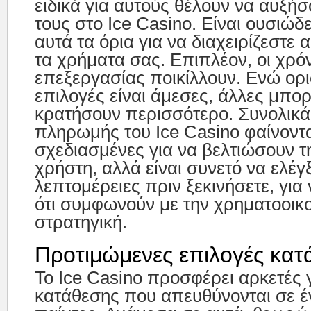
ειδικά για αυτούς θέλουν να αυξή
τους στο Ice Casino. Είναι ουσιώδ
αυτά τα όρια για να διαχειρίζεστε
τα χρήματα σας. Επιπλέον, οι χρό
επεξεργασίας ποικίλλουν. Ενώ ορ
επιλογές είναι άμεσες, άλλες μπορ
κρατήσουν περισσότερο. Συνολικά,
πληρωμής του Ice Casino φαίνοντ
σχεδιασμένες για να βελτιώσουν τ
χρήστη, αλλά είναι συνετό να ελέγξ
λεπτομέρειες πριν ξεκινήσετε, για
ότι συμφωνούν με την χρηματοοικ
στρατηγική.
Προτιμώμενες επιλογές κατ
Το Ice Casino προσφέρει αρκετές 
κατάθεσης που απευθύνονται σε 