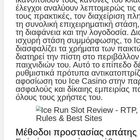
έλεγχοι αναλύουν λεπτομερώς τις 
τους πρακτικές, τον διαχείριση π
τη συνολική επιχειρηματική στάση
τη διαφάνεια και την λογοδοσία. Δ
ισχυρή στάση συμμόρφωσης, το Ic
διασφαλίζει τα χρήματα των παικτ
διατηρεί την πίστη στο περιβάλλο
παιχνιδιών του. Αυτό το επίπεδο 
ρυθμιστικά πρότυπα αντικατοπτρίζ
αφοσίωση του Ice Casino στην πα
ασφαλούς και δίκαιης εμπειρίας πα
όλους τους χρήστες του.
Μέθοδοι προστασίας απάτης