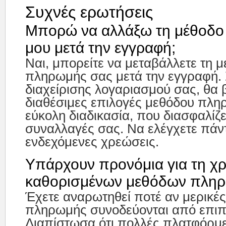
Συχνές ερωτήσεις
Μπορώ να αλλάξω τη μέθοδ
μου μετά την εγγραφή;
Ναι, μπορείτε να μεταβάλλετε τη 
πληρωμής σας μετά την εγγραφή. 
διαχείρισης λογαριασμού σας, θα 
διαθέσιμες επιλογές μεθόδου πληρ
εύκολη διαδικασία, που διασφαλίζει
συναλλαγές σας. Να ελέγχετε πάντ
ενδεχόμενες χρεώσεις.
Υπάρχουν προνόμια για τη χ
καθορισμένων μεθόδων πληρ
Έχετε αναρωτηθεί ποτέ αν μερικές
πληρωμής συνοδεύονται από επιπ
Διαπίστωσα ότι πολλές πλατφόρμ