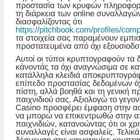
προστασία των κρυφών πληροφορ
τη διάρκεια των online συναλλαγώ
διασφαλίζοντας ότι
https://pitchbook.com/profiles/co
τα στοιχεία σας παραμένουν εμπισ
προστατευμένα από όχι εξουσιοδο
Αυτοί οι τύποι κρυπτογραφούν τα 
κάνοντάς τα όχι αναγνώσιμα σε κα
κατάλληλα κλειδιά αποκρυπτογράφ
επίπεδο προστασίας δεδομένων όχ
πίστη, αλλά βοηθά και τη γενική 
παιχνιδιού σας. Αξιολογώ το γεγονό
Casino προσφέρει έμφαση στην ασ
να μπορώ να επικεντρωθώ στην 
παιχνιδιών, κατανοώντας ότι οι χρ
συναλλαγές είναι ασφαλείς. Τελικά
δέσμευση στις καινοτομίες κρυπτ