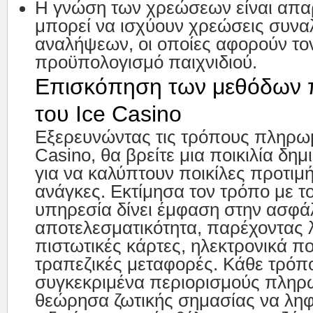
Η γνώση των χρεώσεων είναι απα
μπορεί να ισχύουν χρεώσεις συνα
αναλήψεων, οι οποίες αφορούν το
προϋπολογισμό παιχνιδιού.
Επισκόπηση των μεθόδων
του Ice Casino
Εξερευνώντας τις τρόπους πληρωμ
Casino, θα βρείτε μια ποικιλία δη
για να καλύπτουν ποικίλες προτιμή
ανάγκες. Εκτίμησα τον τρόπο με τ
υπηρεσία δίνει έμφαση στην ασφάλ
αποτελεσματικότητα, παρέχοντας 
πιστωτικές κάρτες, ηλεκτρονικά π
τραπεζικές μεταφορές. Κάθε τρόπο
συγκεκριμένα περιορισμούς πληρω
θεώρησα ζωτικής σημασίας να λη