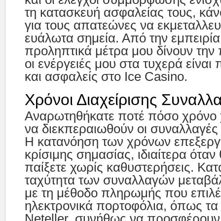
τη κατασκευή ασφαλείας τους, κά
για τους απατεώνες να εκμεταλλευ
ευάλωτα σημεία. Από την εμπειρία
προληπτικά μέτρα μου δίνουν την 
οι ενέργειές μου στα τυχερά είναι
και ασφαλείς στο Ice Casino.
Χρόνοι Διαχείρισης Συναλλ
Αναρωτηθήκατε ποτέ πόσο χρόνο χ
να διεκπεραιωθούν οι συναλλαγές 
Η κατανόηση των χρόνων επεξεργα
κρίσιμης σημασίας, ιδιαίτερα όταν 
παίξετε χωρίς καθυστερήσεις. Κατ
ταχύτητα των συναλλαγών μεταβά
με τη μέθοδο πληρωμής που επιλέ
ηλεκτρονικά πορτοφόλια, όπως τα S
Neteller, συνήθως να προσφέρουν