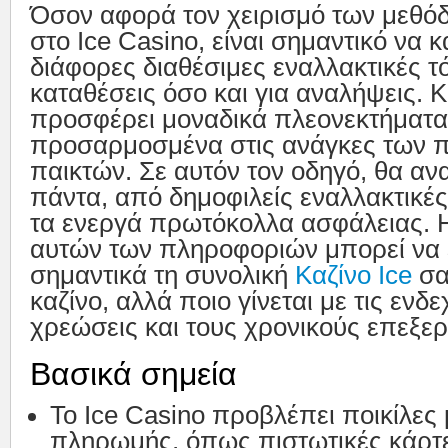
Όσον αφορά τον χειρισμό των μεθ
στο Ice Casino, είναι σημαντικό να κ
διάφορες διαθέσιμες εναλλακτικές τ
καταθέσεις όσο και για αναλήψεις. 
προσφέρει μοναδικά πλεονεκτήματα
προσαρμοσμένα στις ανάγκες των π
παικτών. Σε αυτόν τον οδηγό, θα α
πάντα, από δημοφιλείς εναλλακτικέ
τα ενεργά πρωτόκολλα ασφάλειας. 
αυτών των πληροφοριών μπορεί να 
σημαντικά τη συνολική
Καζίνο Ice
σα
καζίνο, αλλά ποιο γίνεται με τις ενδ
χρεώσεις και τους χρονικούς επεξερ
Βασικά σημεία
Το Ice Casino προβλέπει ποικίλες
πληρωμής, όπως πιστωτικές κάρτε