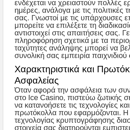
ενδέχεται να χρειαστούν πολλές ε
ημέρες, ανάλογα με τις πολιτικές 
σας. Γνωστοί με τις υπάρχουσες ε
μπορείτε να επιλέξετε τη διαδικασ
αντιστοιχεί στις απαιτήσεις σας. Γε
πληροφόρηση σχετικά με τα περιορ
ταχύτητες ανάληψης μπορεί να βελ
συνολική σας εμπειρία παιχνιδιού 
Χαρακτηριστικά και Πρωτό
Ασφαλείας
Όταν αφορά την ασφάλεια των συ
στο Ice Casino, πιστεύω ζωτικής 
να κατανοήσετε τις τεχνολογίες και
πρωτόκολλα που εφαρμόζονται. Η
τεχνολογίας κρυπτογράφησης διασφ
στοιχεία σας διατηρούνται εμπιστε