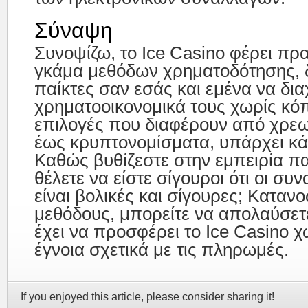
Σύναψη
Συνοψίζω, το Ice Casino φέρει πρ
γκάμα μεθόδων χρηματοδότησης, 
παίκτες σαν εσάς και εμένα να δια
χρηματοοικονομικά τους χωρίς κό
επιλογές που διαφέρουν από χρεω
έως κρυπτονομίσματα, υπάρχει κάτ
Καθώς βυθίζεστε στην εμπειρία παι
θέλετε να είστε σίγουροι ότι οι συ
είναι βολικές και σίγουρες; Κατανο
μεθόδους, μπορείτε να απολαύσετ
έχει να προσφέρει το Ice Casino χ
έγνοια σχετικά με τις πληρωμές.
If you enjoyed this article, please consider sharing it!