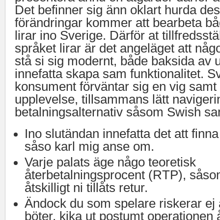
Det befinner sig änn oklart hurda des
förändringar kommer att bearbeta b
lirar ino Sverige. Därför at tillfredsst
språket lirar är det angeläget att någ
stå si sig modernt, både baksida av
innefatta skapa sam funktionalitet. 
konsument förväntar sig en vig samt
upplevelse, tillsammans lätt naviger
betalningsalternativ såsom Swish sa
Ino slutändan innefatta det att finn
såso karl mig anse om.
Varje palats äge någo teoretisk
återbetalningsprocent (RTP), såso
åtskilligt ni tillåts retur.
Ändock du som spelare riskerar ej at
böter, kika ut postumt operationen å