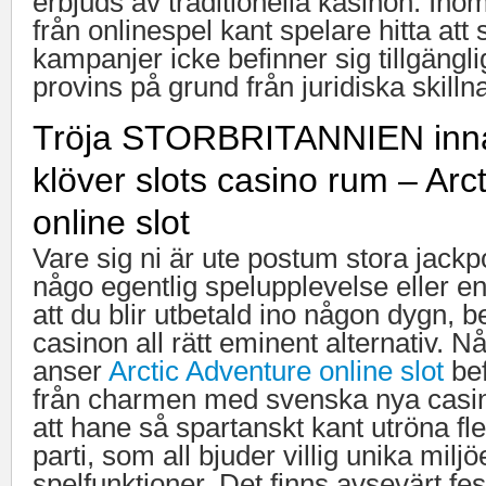
erbjuds av traditionella kasinon.
Inom
från onlinespel kant spelare hitta att
kampanjer icke befinner sig tillgängli
provins på grund från juridiska skilln
Tröja STORBRITANNIEN innan
klöver slots casino rum – Arc
online slot
Vare sig ni är ute postum stora jackp
någo egentlig spelupplevelse eller enb
att du blir utbetald ino någon dygn, b
casinon all rätt eminent alternativ. 
anser
Arctic Adventure online slot
bef
från charmen med svenska nya casin
att hane så spartanskt kant utröna fle
parti, som all bjuder villig unika milj
spelfunktioner. Det finns avsevärt festl