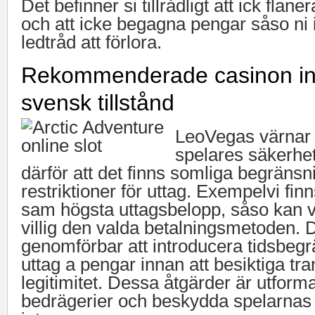
Det befinner si tillrådligt att ick flane
och att icke begagna pengar såso ni 
ledtråd att förlora.
Rekommenderade casinon i
svensk tillstånd
LeoVegas värnar if
spelares säkerhe
därför att det finns somliga begräns
restriktioner för uttag. Exempelvi finn
sam högsta uttagsbelopp, såso kan v
villig den valda betalningsmetoden. 
genomförbar att introducera tidsbegr
uttag a pengar innan att besiktiga tr
legitimitet. Dessa åtgärder är utforma
bedrägerier och beskydda spelarnas