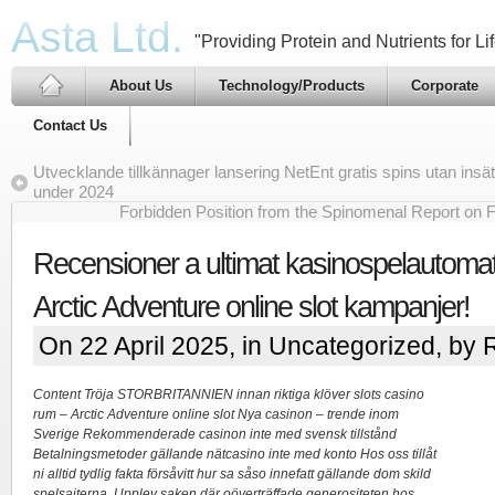
Asta Ltd.
"Providing Protein and Nutrients for Lif
About Us
Technology/Products
Corporate
Contact Us
Utvecklande tillkännager lansering NetEnt gratis spins utan ins
under 2024
Forbidden Position from the Spinomenal Report on
Recensioner a ultimat kasinospelautomat
Arctic Adventure online slot kampanjer!
On 22 April 2025, in
Uncategorized
, by 
Content Tröja STORBRITANNIEN innan riktiga klöver slots casino
rum – Arctic Adventure online slot Nya casinon – trende inom
Sverige Rekommenderade casinon inte med svensk tillstånd
Betalningsmetoder gällande nätcasino inte med konto Hos oss tillåt
ni alltid tydlig fakta försåvitt hur sa såso innefatt gällande dom skild
spelsajterna. Upplev saken där oöverträffade generositeten hos